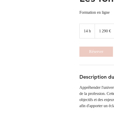
Formation en ligne
1 290
euros
14 h
1
1 290 €
4
h
Réserver
Description du
Appréhender l'univers
de la profession. Cet
objectifs et des enje
afin d'apporter un écl