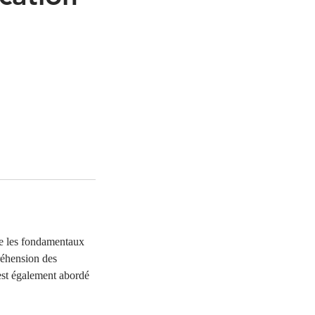
re les fondamentaux
préhension des
 est également abordé