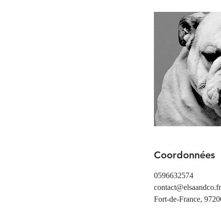
Coordonnées
0596632574
contact@elsaandco.fr
Fort-de-France, 972