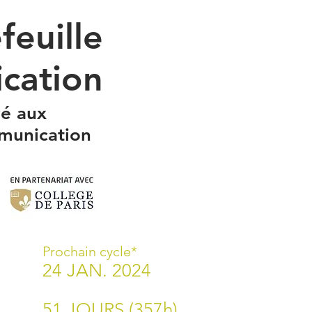
euille
cation
vé aux
mmunication
Prochain cycle*
24 JAN. 2024
51 JOURS (357h)